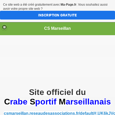
Ce site web a été créé gratuitement avec
Ma-Page.fr
. Vous souhaitez aussi
avoir votre propre site web ?
INSCRIPTION GRATUITE
CS Marseillan
Site officiel du
C
rabe
S
portif
M
arseillanais
csmarseillan.reseaudesassociations.fr/default/#.UK6kJ